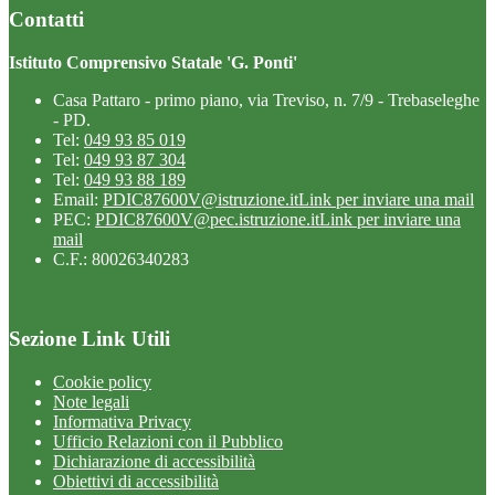
Contatti
Istituto Comprensivo Statale 'G. Ponti'
Casa Pattaro - primo piano, via Treviso, n. 7/9 - Trebaseleghe
- PD.
Tel:
049 93 85 019
Tel:
049 93 87 304
Tel:
049 93 88 189
Email:
PDIC87600V@istruzione.it
Link per inviare una mail
PEC:
PDIC87600V@pec.istruzione.it
Link per inviare una
mail
C.F.: 80026340283
Sezione Link Utili
Cookie policy
Note legali
Informativa Privacy
Ufficio Relazioni con il Pubblico
Dichiarazione di accessibilità
Obiettivi di accessibilità