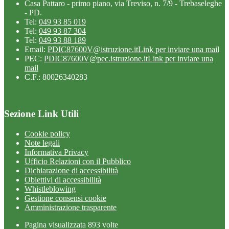
Casa Pattaro - primo piano, via Treviso, n. 7/9 - Trebaseleghe
- PD.
Tel:
049 93 85 019
Tel:
049 93 87 304
Tel:
049 93 88 189
Email:
PDIC87600V@istruzione.it
Link per inviare una mail
PEC:
PDIC87600V@pec.istruzione.it
Link per inviare una
mail
C.F.: 80026340283
Sezione Link Utili
Cookie policy
Note legali
Informativa Privacy
Ufficio Relazioni con il Pubblico
Dichiarazione di accessibilità
Obiettivi di accessibilità
Whistleblowing
Gestione consensi cookie
Amministrazione trasparente
Pagina visualizzata
893
volte