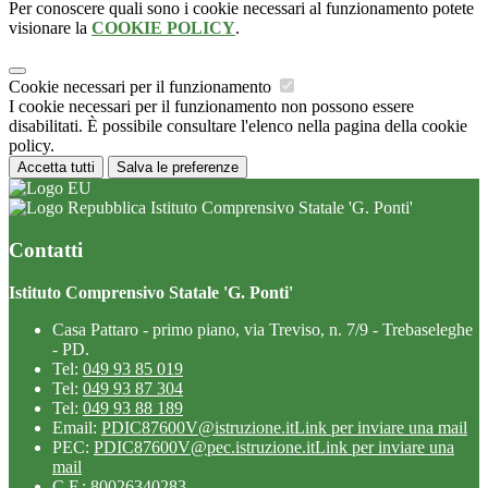
Per conoscere quali sono i cookie necessari al funzionamento potete
visionare la
COOKIE POLICY
.
Cookie necessari per il funzionamento
I cookie necessari per il funzionamento non possono essere
disabilitati. È possibile consultare l'elenco nella pagina della cookie
policy.
Accetta tutti
Salva le preferenze
Istituto Comprensivo Statale 'G. Ponti'
Contatti
Istituto Comprensivo Statale 'G. Ponti'
Casa Pattaro - primo piano, via Treviso, n. 7/9 - Trebaseleghe
- PD.
Tel:
049 93 85 019
Tel:
049 93 87 304
Tel:
049 93 88 189
Email:
PDIC87600V@istruzione.it
Link per inviare una mail
PEC:
PDIC87600V@pec.istruzione.it
Link per inviare una
mail
C.F.: 80026340283