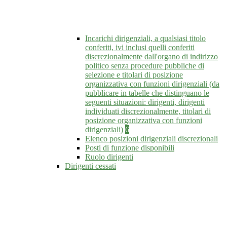
Incarichi dirigenziali, a qualsiasi titolo
conferiti, ivi inclusi quelli conferiti
discrezionalmente dall'organo di indirizzo
politico senza procedure pubbliche di
selezione e titolari di posizione
organizzativa con funzioni dirigenziali (da
pubblicare in tabelle che distinguano le
seguenti situazioni: dirigenti, dirigenti
individuati discrezionalmente, titolari di
posizione organizzativa con funzioni
dirigenziali)
6
Elenco posizioni dirigenziali discrezionali
Posti di funzione disponibili
Ruolo dirigenti
Dirigenti cessati