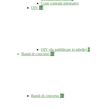
Costi contratti integrativi
OIV
14
OIV (da pubblicare in tabelle)
9
Bandi di concorso
65
Bandi di concorso
65