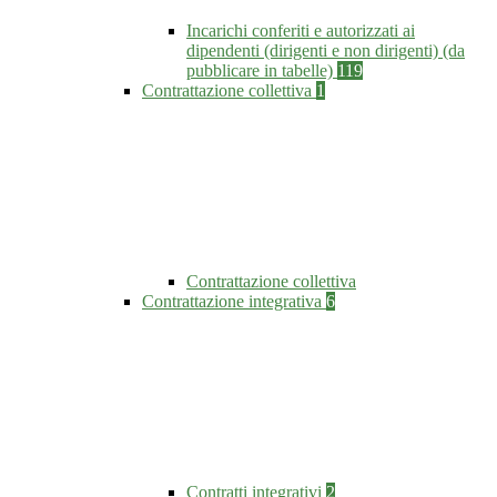
Incarichi conferiti e autorizzati ai
dipendenti (dirigenti e non dirigenti) (da
pubblicare in tabelle)
119
Contrattazione collettiva
1
Contrattazione collettiva
Contrattazione integrativa
6
Contratti integrativi
2