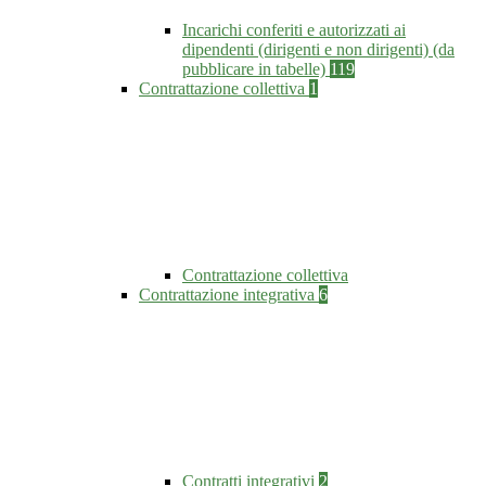
Incarichi conferiti e autorizzati ai
dipendenti (dirigenti e non dirigenti) (da
pubblicare in tabelle)
119
Contrattazione collettiva
1
Contrattazione collettiva
Contrattazione integrativa
6
Contratti integrativi
2