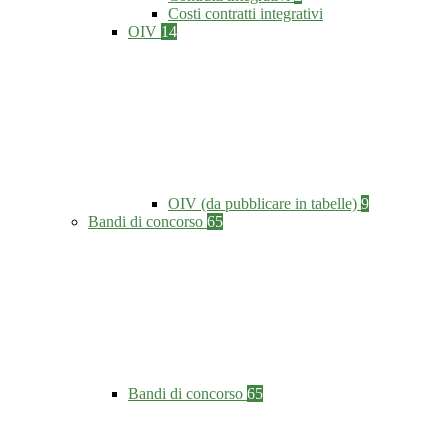
Costi contratti integrativi
OIV
14
OIV (da pubblicare in tabelle)
9
Bandi di concorso
65
Bandi di concorso
65