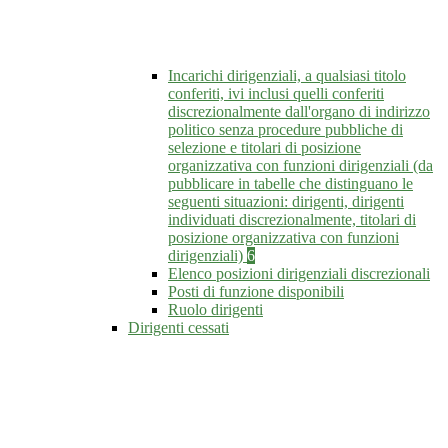
Incarichi dirigenziali, a qualsiasi titolo
conferiti, ivi inclusi quelli conferiti
discrezionalmente dall'organo di indirizzo
politico senza procedure pubbliche di
selezione e titolari di posizione
organizzativa con funzioni dirigenziali (da
pubblicare in tabelle che distinguano le
seguenti situazioni: dirigenti, dirigenti
individuati discrezionalmente, titolari di
posizione organizzativa con funzioni
dirigenziali)
6
Elenco posizioni dirigenziali discrezionali
Posti di funzione disponibili
Ruolo dirigenti
Dirigenti cessati