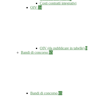
Costi contratti integrativi
OIV
14
OIV (da pubblicare in tabelle)
9
Bandi di concorso
65
Bandi di concorso
65