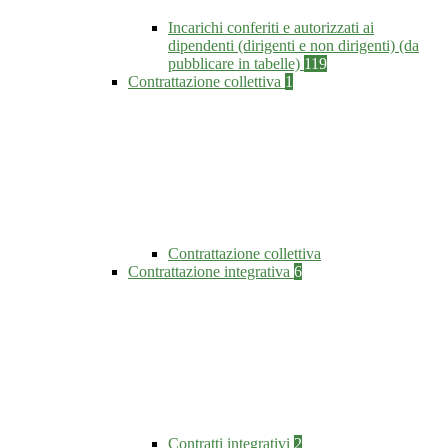
Incarichi conferiti e autorizzati ai
dipendenti (dirigenti e non dirigenti) (da
pubblicare in tabelle)
119
Contrattazione collettiva
1
Contrattazione collettiva
Contrattazione integrativa
6
Contratti integrativi
2