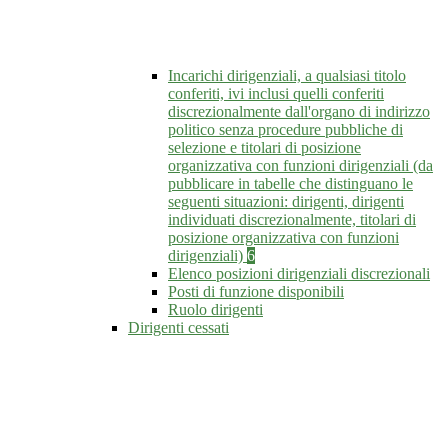
Incarichi dirigenziali, a qualsiasi titolo
conferiti, ivi inclusi quelli conferiti
discrezionalmente dall'organo di indirizzo
politico senza procedure pubbliche di
selezione e titolari di posizione
organizzativa con funzioni dirigenziali (da
pubblicare in tabelle che distinguano le
seguenti situazioni: dirigenti, dirigenti
individuati discrezionalmente, titolari di
posizione organizzativa con funzioni
dirigenziali)
6
Elenco posizioni dirigenziali discrezionali
Posti di funzione disponibili
Ruolo dirigenti
Dirigenti cessati